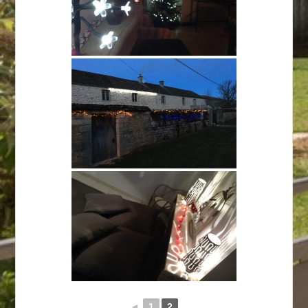
◄
1
2